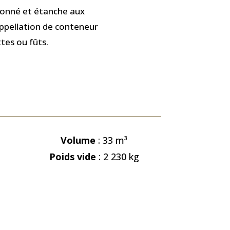
isonné et étanche aux
appellation de conteneur
ttes ou fûts.
Volume
: 33
m³
Poids vide
: 2 230 kg