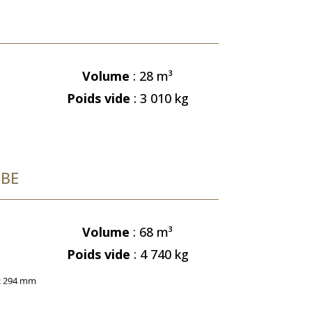
Volume
: 28
m³
Poids vide
: 3 010 kg
UBE
Volume
: 68
m³
Poids vide
: 4 740 kg