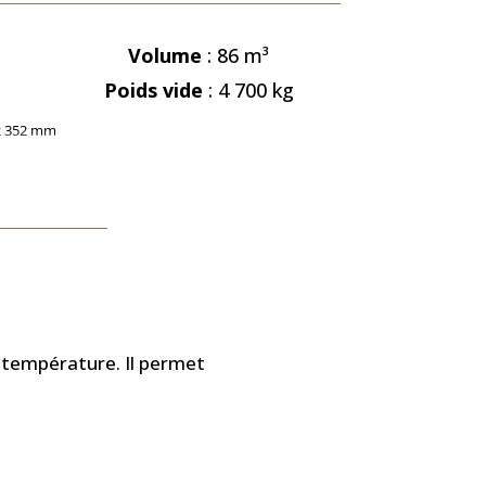
Volume
: 86
m³
Poids vide
: 4 700 kg
a température. Il permet